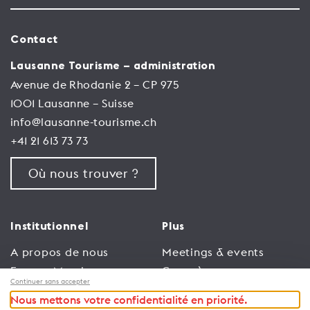
Contact
Lausanne Tourisme – administration
Avenue de Rhodanie 2 – CP 975
1001 Lausanne – Suisse
info@lausanne-tourisme.ch
+41 21 613 73 73
Où nous trouver ?
Institutionnel
Plus
A propos de nous
Meetings & events
Espace Membres
Congrès
Continuer sans accepter
Emploi
Trade
Nous mettons votre confidentialité en priorité.
Conditions générales
Espace Médias