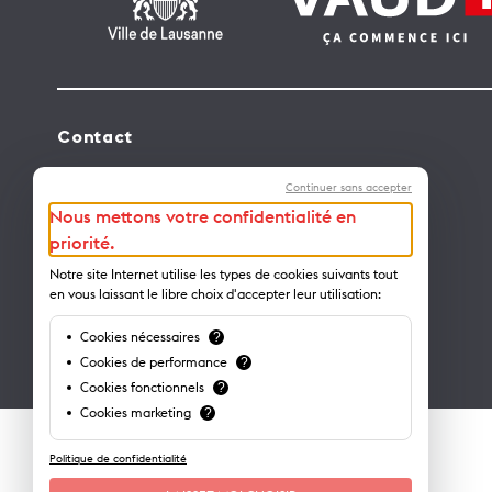
Contact
Lausanne Tourisme – administration
Continuer sans accepter
Avenue de Rhodanie 2 – CP 975
Nous mettons votre confidentialité en
1001 Lausanne – Suisse
priorité.
info@lausanne-tourisme.ch
Notre site Internet utilise les types de cookies suivants tout
en vous laissant le libre choix d'accepter leur utilisation:
+41 21 613 73 73
Cookies nécessaires
?
Où nous trouver ?
Cookies de performance
?
Cookies fonctionnels
?
Cookies marketing
?
Politique de confidentialité