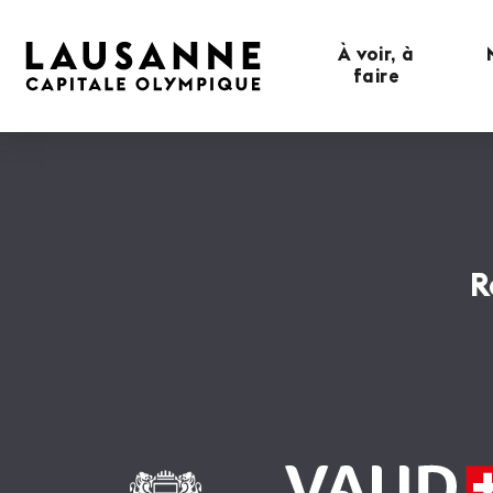
À voir, à
faire
R