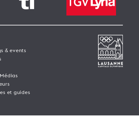
s & events
s
 Médias
eurs
es et guides