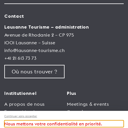
Contact
Lausanne Tourisme – administration
Avenue de Rhodanie 2 – CP 975
1001 Lausanne – Suisse
info@lausanne-tourisme.ch
+41 21 613 73 73
Où nous trouver ?
Institutionnel
Plus
A propos de nous
Meetings & events
Espace Membres
Congrès
Continuer sans accepter
Emploi
Trade
Nous mettons votre confidentialité en priorité.
Conditions générales
Espace Médias