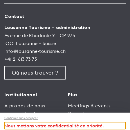
Contact
Lausanne Tourisme – administration
Avenue de Rhodanie 2 – CP 975
1001 Lausanne – Suisse
info@lausanne-tourisme.ch
+41 21 613 73 73
Où nous trouver ?
Institutionnel
Plus
A propos de nous
Meetings & events
Espace Membres
Congrès
Continuer sans accepter
Emploi
Trade
Nous mettons votre confidentialité en priorité.
Conditions générales
Espace Médias