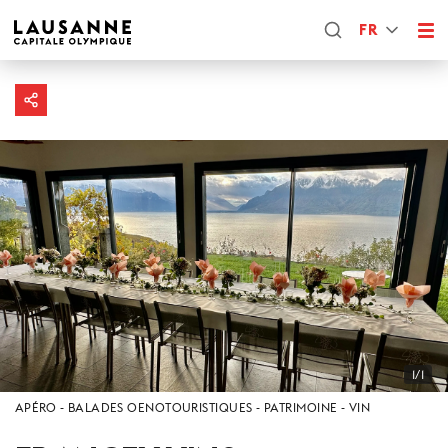
FR
1/1
APÉRO
BALADES OENOTOURISTIQUES
PATRIMOINE
VIN