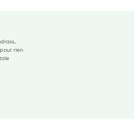
adrass,
 pour rien
tale