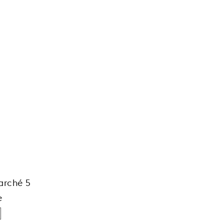
arché 5
e