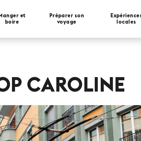
Manger et
Préparer son
Expérience
boire
voyage
locales
OP CAROLINE