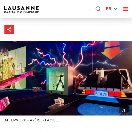
FR
1/1
AFTERWORK
APÉRO
FAMILLE