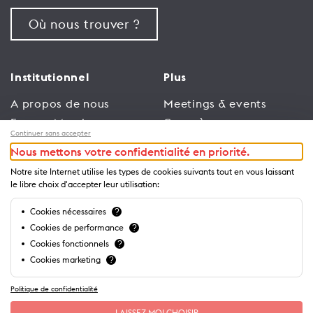
Où nous trouver ?
Institutionnel
Plus
A propos de nous
Meetings & events
Espace Membres
Congrès
Continuer sans accepter
Emploi
Trade
Nous mettons votre confidentialité en priorité.
Conditions générales
Espace Médias
Notre site Internet utilise les types de cookies suivants tout en vous laissant
d’utilisation
Annonceurs
le libre choix d'accepter leur utilisation:
Politique de
Brochures et guides
Cookies nécessaires
?
confidentialité
Cookies de performance
?
Cookies fonctionnels
?
Cookies marketing
?
Politique de confidentialité
LAISSEZ-MOI CHOISIR