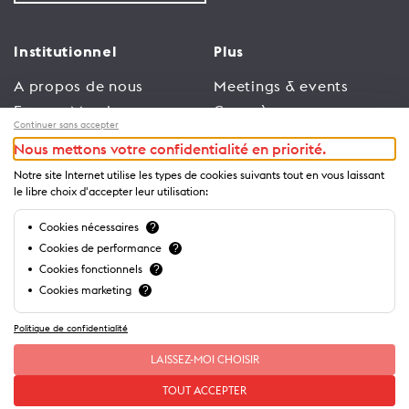
Institutionnel
Plus
A propos de nous
Meetings & events
Espace Membres
Congrès
Continuer sans accepter
Emploi
Trade
Nous mettons votre confidentialité en priorité.
Conditions générales
Espace Médias
Notre site Internet utilise les types de cookies suivants tout en vous laissant
d’utilisation
Annonceurs
le libre choix d'accepter leur utilisation:
Politique de
Brochures et guides
Cookies nécessaires
?
confidentialité
Cookies de performance
?
Cookies fonctionnels
?
Cookies marketing
?
Politique de confidentialité
LAISSEZ-MOI CHOISIR
TOUT ACCEPTER