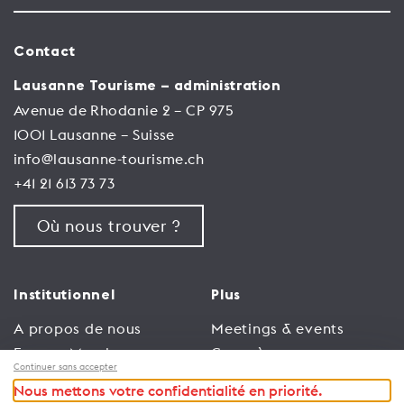
Contact
Lausanne Tourisme – administration
Avenue de Rhodanie 2 – CP 975
1001 Lausanne – Suisse
info@lausanne-tourisme.ch
+41 21 613 73 73
Où nous trouver ?
Institutionnel
Plus
A propos de nous
Meetings & events
Espace Membres
Congrès
Continuer sans accepter
Emploi
Trade
Nous mettons votre confidentialité en priorité.
Conditions générales
Espace Médias