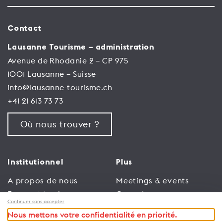
Contact
Lausanne Tourisme – administration
Avenue de Rhodanie 2 – CP 975
1001 Lausanne – Suisse
info@lausanne-tourisme.ch
+41 21 613 73 73
Où nous trouver ?
Institutionnel
Plus
A propos de nous
Meetings & events
Espace Membres
Congrès
Continuer sans accepter
Emploi
Trade
Nous mettons votre confidentialité en priorité.
Conditions générales
Espace Médias