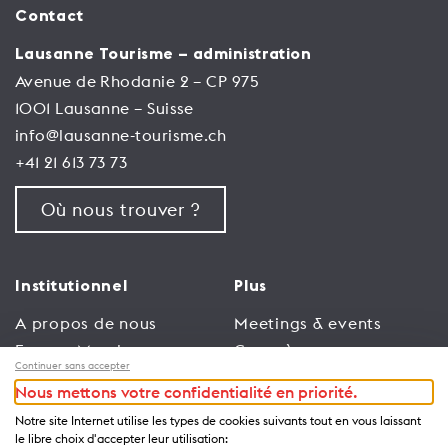
Contact
roseraie.
Avec son cheminement en pente douce, ses
Lausanne Tourisme – administration
milliers de rosiers et son architecture hors
du commun, la Vallée de la Jeunesse paraît
Avenue de Rhodanie 2 – CP 975
presque irréelle, comme figée dans le
1001 Lausanne – Suisse
temps.
info@lausanne-tourisme.ch
+41 21 613 73 73
Où nous trouver ?
Institutionnel
Plus
A propos de nous
Meetings & events
Espace Membres
Congrès
Continuer sans accepter
Emploi
Trade
Nous mettons votre confidentialité en priorité.
Conditions générales
Espace Médias
Notre site Internet utilise les types de cookies suivants tout en vous laissant
d’utilisation
Annonceurs
le libre choix d'accepter leur utilisation: