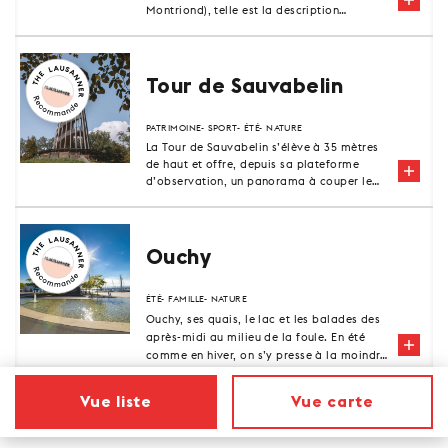
Montriond), telle est la description
sommaire que l'on pourrait faire de ces
neuf hectares verts, situés au sud de la
gare CFF, si on les survolait en hélicoptère.
Tour de Sauvabelin
PATRIMOINE
SPORT
ÉTÉ
NATURE
La Tour de Sauvabelin s’élève à 35 mètres
de haut et offre, depuis sa plateforme
d’observation, un panorama à couper le
souffle. À 360 degrés, le paysage s’étend
à perte de vue ; entre les toits de
Lausanne, les reflets du lac Léman, les
lignes majestueuses des Alpes, ou encore
Ouchy
les douces courbes du Jura, un tableau
grandiose et apaisant se déploie devant
vous.
ÉTÉ
FAMILLE
NATURE
Ouchy, ses quais, le lac et les balades des
après-midi au milieu de la foule. En été
comme en hiver, on s’y presse à la moindre
apparition du soleil.
On peut y découvrir trois somptueux
Vue liste
Vue carte
jardins de Lausanne qui se succèdent le
long des quais: le Denantou, l’Elysée, un
Le Site de Sauvabelin
peu en retrait, et le Parc Olympique, mais