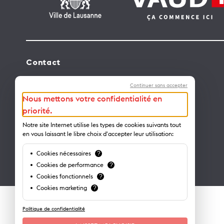
Contact
Lausanne Tourisme – administration
Continuer sans accepter
Avenue de Rhodanie 2 – CP 975
Nous mettons votre confidentialité en
1001 Lausanne – Suisse
priorité.
info@lausanne-tourisme.ch
Notre site Internet utilise les types de cookies suivants tout
en vous laissant le libre choix d'accepter leur utilisation:
+41 21 613 73 73
Cookies nécessaires
?
Où nous trouver ?
Cookies de performance
?
Cookies fonctionnels
?
Cookies marketing
?
Politique de confidentialité