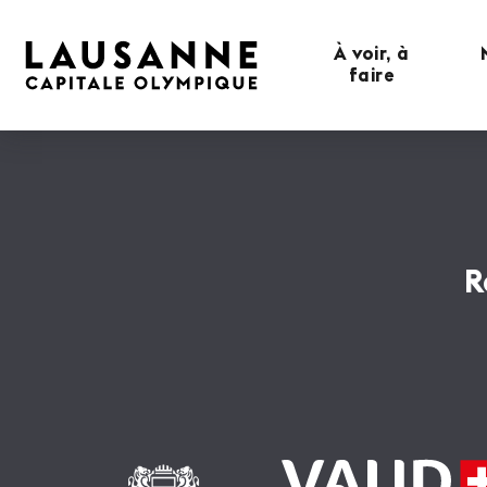
À voir, à
faire
R