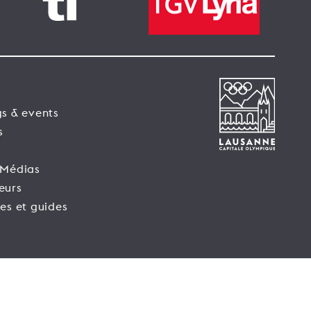
s & events
s
 Médias
eurs
es et guides