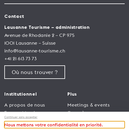
Contact
Lausanne Tourisme – administration
Avenue de Rhodanie 2 – CP 975
1001 Lausanne – Suisse
info@lausanne-tourisme.ch
+41 21 613 73 73
Où nous trouver ?
Institutionnel
Plus
A propos de nous
Meetings & events
Espace Membres
Congrès
Continuer sans accepter
Emploi
Trade
Nous mettons votre confidentialité en priorité.
Conditions générales
Espace Médias