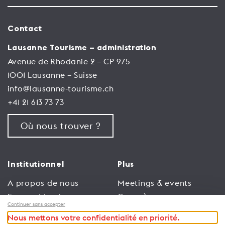
Contact
Lausanne Tourisme – administration
Avenue de Rhodanie 2 – CP 975
1001 Lausanne – Suisse
info@lausanne-tourisme.ch
+41 21 613 73 73
Où nous trouver ?
Institutionnel
Plus
A propos de nous
Meetings & events
Espace Membres
Congrès
Continuer sans accepter
Emploi
Trade
Nous mettons votre confidentialité en priorité.
Conditions générales
Espace Médias