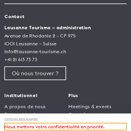
Contact
Lausanne Tourisme – administration
Avenue de Rhodanie 2 – CP 975
1001 Lausanne – Suisse
info@lausanne-tourisme.ch
+41 21 613 73 73
Où nous trouver ?
Institutionnel
Plus
A propos de nous
Meetings & events
Espace Membres
Congrès
Continuer sans accepter
Emploi
Trade
Nous mettons votre confidentialité en priorité.
Conditions générales
Espace Médias