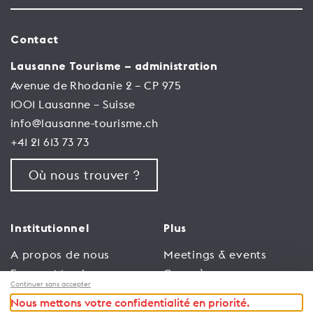
Contact
Lausanne Tourisme – administration
Avenue de Rhodanie 2 – CP 975
1001 Lausanne – Suisse
info@lausanne-tourisme.ch
+41 21 613 73 73
Où nous trouver ?
Institutionnel
Plus
A propos de nous
Meetings & events
Espace Membres
Congrès
Continuer sans accepter
Emploi
Trade
Nous mettons votre confidentialité en priorité.
Conditions générales
Espace Médias