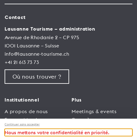
Contact
Lausanne Tourisme – administration
Avenue de Rhodanie 2 – CP 975
1001 Lausanne – Suisse
info@lausanne-tourisme.ch
+41 21 613 73 73
Où nous trouver ?
Institutionnel
Plus
A propos de nous
Meetings & events
Espace Membres
Congrès
Continuer sans accepter
Emploi
Trade
Nous mettons votre confidentialité en priorité.
Conditions générales
Espace Médias