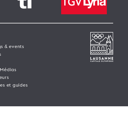
s & events
s
 Médias
eurs
es et guides