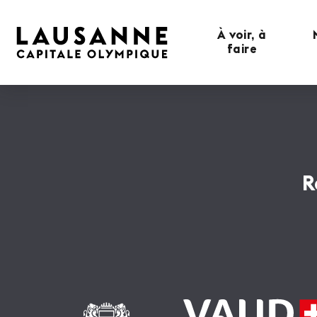
À voir, à
faire
R