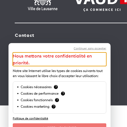
Contact
Lausanne Tourisme – administration
Continuer sans accepter
Avenue de Rhodanie 2 – CP 975
Nous mettons votre confidentialité en
1001 Lausanne – Suisse
priorité.
info@lausanne-tourisme.ch
Notre site Internet utilise les types de cookies suivants tout
en vous laissant le libre choix d'accepter leur utilisation:
+41 21 613 73 73
Cookies nécessaires
?
Où nous trouver ?
Cookies de performance
?
Cookies fonctionnels
?
Cookies marketing
?
Politique de confidentialité