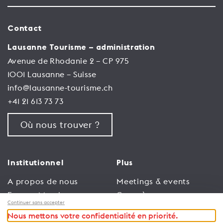
Contact
Lausanne Tourisme – administration
Avenue de Rhodanie 2 – CP 975
1001 Lausanne – Suisse
info@lausanne-tourisme.ch
+41 21 613 73 73
Où nous trouver ?
Institutionnel
Plus
A propos de nous
Meetings & events
Espace Membres
Congrès
Continuer sans accepter
Emploi
Trade
Nous mettons votre confidentialité en priorité.
Conditions générales
Espace Médias