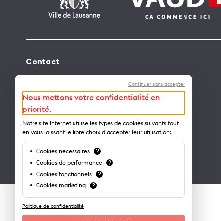
Contact
Lausanne Tourisme – administration
Continuer sans accepter
Avenue de Rhodanie 2 – CP 975
Nous mettons votre confidentialité en
1001 Lausanne – Suisse
priorité.
info@lausanne-tourisme.ch
Notre site Internet utilise les types de cookies suivants tout
en vous laissant le libre choix d'accepter leur utilisation:
+41 21 613 73 73
Cookies nécessaires
?
Où nous trouver ?
Cookies de performance
?
Cookies fonctionnels
?
Cookies marketing
?
Politique de confidentialité