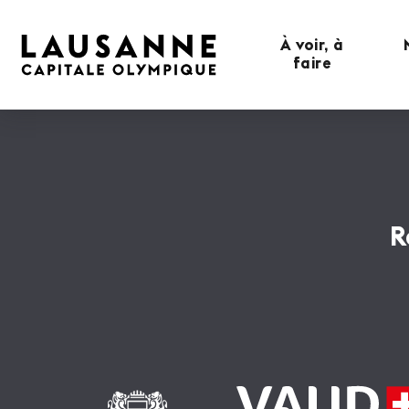
À voir, à
faire
R