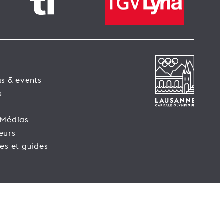
s & events
s
 Médias
eurs
es et guides