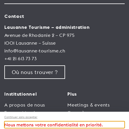
Contact
Lausanne Tourisme – administration
Avenue de Rhodanie 2 – CP 975
1001 Lausanne – Suisse
info@lausanne-tourisme.ch
+41 21 613 73 73
Où nous trouver ?
Institutionnel
Plus
A propos de nous
Meetings & events
Espace Membres
Congrès
Continuer sans accepter
Emploi
Trade
Nous mettons votre confidentialité en priorité.
Conditions générales
Espace Médias