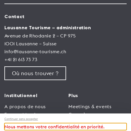
Contact
Lausanne Tourisme – administration
Avenue de Rhodanie 2 – CP 975
1001 Lausanne – Suisse
info@lausanne-tourisme.ch
+41 21 613 73 73
Où nous trouver ?
Institutionnel
Plus
A propos de nous
Meetings & events
Espace Membres
Congrès
Continuer sans accepter
Emploi
Trade
Nous mettons votre confidentialité en priorité.
Conditions générales
Espace Médias