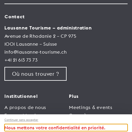
Contact
Lausanne Tourisme – administration
Avenue de Rhodanie 2 – CP 975
1001 Lausanne – Suisse
info@lausanne-tourisme.ch
+41 21 613 73 73
Où nous trouver ?
Institutionnel
Plus
A propos de nous
Meetings & events
Espace Membres
Congrès
Continuer sans accepter
Emploi
Trade
Nous mettons votre confidentialité en priorité.
Conditions générales
Espace Médias