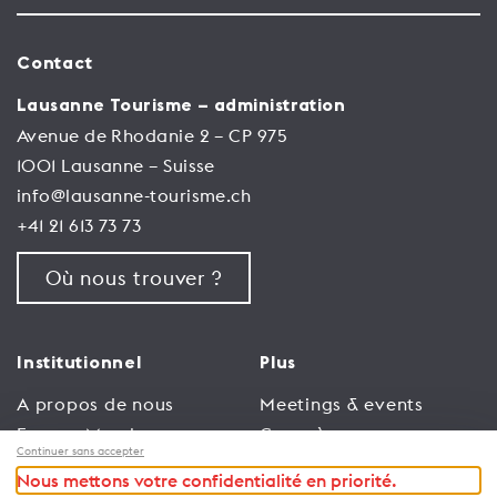
Contact
Lausanne Tourisme – administration
Avenue de Rhodanie 2 – CP 975
1001 Lausanne – Suisse
info@lausanne-tourisme.ch
+41 21 613 73 73
Où nous trouver ?
Institutionnel
Plus
A propos de nous
Meetings & events
Espace Membres
Congrès
Continuer sans accepter
Emploi
Trade
Nous mettons votre confidentialité en priorité.
Conditions générales
Espace Médias