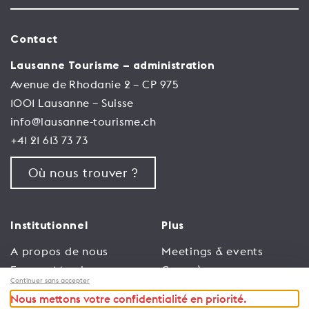
Contact
Lausanne Tourisme – administration
Avenue de Rhodanie 2 – CP 975
1001 Lausanne – Suisse
info@lausanne-tourisme.ch
+41 21 613 73 73
Où nous trouver ?
Institutionnel
Plus
A propos de nous
Meetings & events
Espace Membres
Congrès
Continuer sans accepter
Emploi
Trade
Nous mettons votre confidentialité en priorité.
Conditions générales
Espace Médias