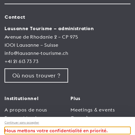
Contact
Lausanne Tourisme – administration
Avenue de Rhodanie 2 – CP 975
1001 Lausanne – Suisse
info@lausanne-tourisme.ch
+41 21 613 73 73
Où nous trouver ?
Institutionnel
Plus
A propos de nous
Meetings & events
Espace Membres
Congrès
Continuer sans accepter
Emploi
Trade
Nous mettons votre confidentialité en priorité.
Conditions générales
Espace Médias