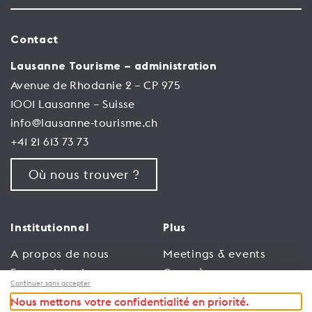
Contact
Lausanne Tourisme – administration
Avenue de Rhodanie 2 – CP 975
1001 Lausanne – Suisse
info@lausanne-tourisme.ch
+41 21 613 73 73
Où nous trouver ?
Institutionnel
Plus
A propos de nous
Meetings & events
Espace Membres
Congrès
Continuer sans accepter
Emploi
Trade
Nous mettons votre confidentialité en priorité.
Conditions générales
Espace Médias