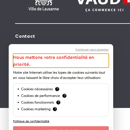
Contact
Lausanne Tourisme – administration
Continuer sans accepter
Avenue de Rhodanie 2 – CP 975
Nous mettons votre confidentialité en
1001 Lausanne – Suisse
priorité.
info@lausanne-tourisme.ch
Notre site Internet utilise les types de cookies suivants tout
en vous laissant le libre choix d'accepter leur utilisation:
+41 21 613 73 73
Cookies nécessaires
?
Où nous trouver ?
Cookies de performance
?
Cookies fonctionnels
?
Cookies marketing
?
Politique de confidentialité