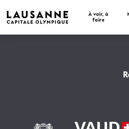
À voir, à
faire
R