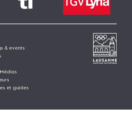
s & events
s
 Médias
eurs
es et guides