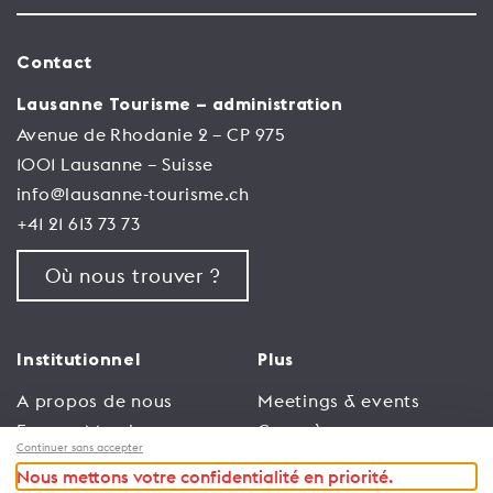
Contact
Lausanne Tourisme – administration
Avenue de Rhodanie 2 – CP 975
1001 Lausanne – Suisse
info@lausanne-tourisme.ch
+41 21 613 73 73
Où nous trouver ?
Institutionnel
Plus
A propos de nous
Meetings & events
Espace Membres
Congrès
Continuer sans accepter
Emploi
Trade
Nous mettons votre confidentialité en priorité.
Conditions générales
Espace Médias