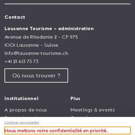
Contact
Lausanne Tourisme – administration
Avenue de Rhodanie 2 – CP 975
1001 Lausanne – Suisse
info@lausanne-tourisme.ch
+41 21 613 73 73
Où nous trouver ?
Institutionnel
Plus
A propos de nous
Meetings & events
Espace Membres
Congrès
Continuer sans accepter
Emploi
Trade
Nous mettons votre confidentialité en priorité.
Conditions générales
Espace Médias