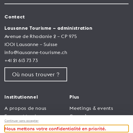
Contact
Lausanne Tourisme – administration
Avenue de Rhodanie 2 – CP 975
1001 Lausanne – Suisse
info@lausanne-tourisme.ch
+41 21 613 73 73
Où nous trouver ?
Institutionnel
Plus
A propos de nous
Meetings & events
Espace Membres
Congrès
Continuer sans accepter
Emploi
Trade
Nous mettons votre confidentialité en priorité.
Conditions générales
Espace Médias