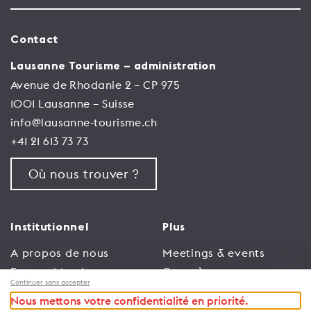
Contact
Lausanne Tourisme – administration
Avenue de Rhodanie 2 – CP 975
1001 Lausanne – Suisse
info@lausanne-tourisme.ch
+41 21 613 73 73
Où nous trouver ?
Institutionnel
Plus
A propos de nous
Meetings & events
Espace Membres
Congrès
Continuer sans accepter
Emploi
Trade
Nous mettons votre confidentialité en priorité.
Conditions générales
Espace Médias