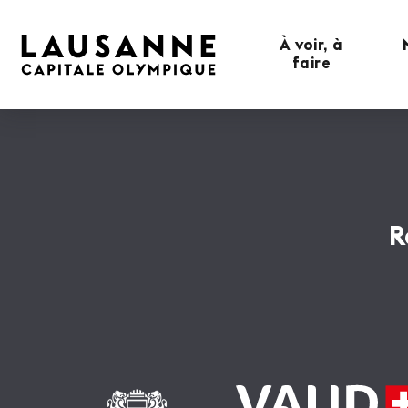
À voir, à
faire
R