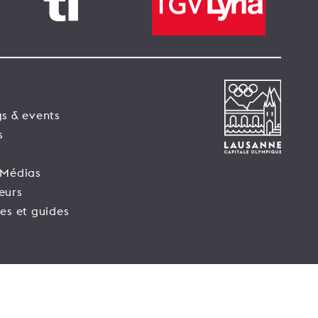
s & events
s
 Médias
eurs
es et guides