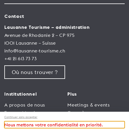
Contact
Lausanne Tourisme – administration
Avenue de Rhodanie 2 – CP 975
1001 Lausanne – Suisse
info@lausanne-tourisme.ch
+41 21 613 73 73
Où nous trouver ?
Institutionnel
Plus
A propos de nous
Meetings & events
Espace Membres
Congrès
Continuer sans accepter
Emploi
Trade
Nous mettons votre confidentialité en priorité.
Conditions générales
Espace Médias