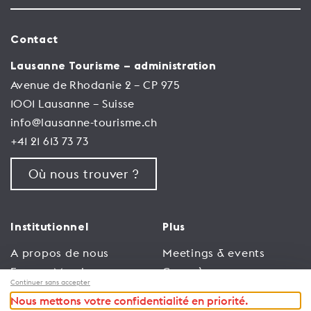
Contact
Lausanne Tourisme – administration
Avenue de Rhodanie 2 – CP 975
1001 Lausanne – Suisse
info@lausanne-tourisme.ch
+41 21 613 73 73
Où nous trouver ?
Institutionnel
Plus
A propos de nous
Meetings & events
Espace Membres
Congrès
Continuer sans accepter
Emploi
Trade
Nous mettons votre confidentialité en priorité.
Conditions générales
Espace Médias