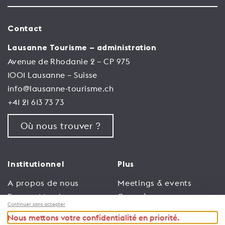
Contact
Lausanne Tourisme – administration
Avenue de Rhodanie 2 – CP 975
1001 Lausanne – Suisse
info@lausanne-tourisme.ch
+41 21 613 73 73
Où nous trouver ?
Institutionnel
Plus
A propos de nous
Meetings & events
Espace Membres
Congrès
Continuer sans accepter
Emploi
Trade
Nous mettons votre confidentialité en priorité.
Conditions générales
Espace Médias