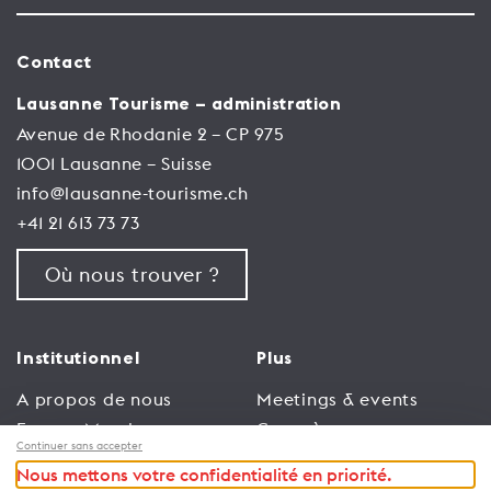
Contact
Lausanne Tourisme – administration
Avenue de Rhodanie 2 – CP 975
1001 Lausanne – Suisse
info@lausanne-tourisme.ch
+41 21 613 73 73
Où nous trouver ?
Institutionnel
Plus
A propos de nous
Meetings & events
Espace Membres
Congrès
Continuer sans accepter
Emploi
Trade
Nous mettons votre confidentialité en priorité.
Conditions générales
Espace Médias