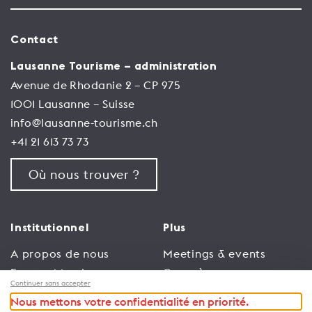
Contact
Lausanne Tourisme – administration
Avenue de Rhodanie 2 – CP 975
1001 Lausanne – Suisse
info@lausanne-tourisme.ch
+41 21 613 73 73
Où nous trouver ?
Institutionnel
Plus
A propos de nous
Meetings & events
Espace Membres
Congrès
Continuer sans accepter
Emploi
Trade
Nous mettons votre confidentialité en priorité.
Conditions générales
Espace Médias