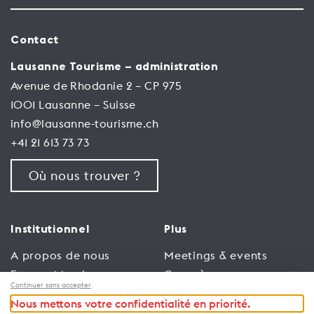
Contact
Lausanne Tourisme – administration
Avenue de Rhodanie 2 – CP 975
1001 Lausanne – Suisse
info@lausanne-tourisme.ch
+41 21 613 73 73
Où nous trouver ?
Institutionnel
Plus
A propos de nous
Meetings & events
Espace Membres
Congrès
Continuer sans accepter
Emploi
Trade
Nous mettons votre confidentialité en priorité.
Conditions générales
Espace Médias