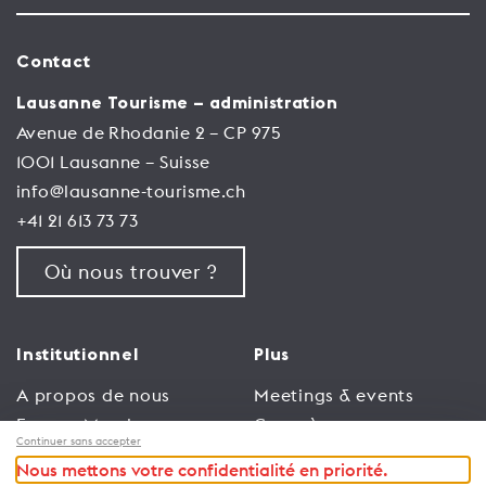
Contact
Lausanne Tourisme – administration
Avenue de Rhodanie 2 – CP 975
1001 Lausanne – Suisse
info@lausanne-tourisme.ch
+41 21 613 73 73
Où nous trouver ?
Institutionnel
Plus
A propos de nous
Meetings & events
Espace Membres
Congrès
Continuer sans accepter
Emploi
Trade
Nous mettons votre confidentialité en priorité.
Conditions générales
Espace Médias