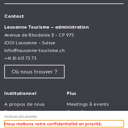
Contact
Lausanne Tourisme – administration
Avenue de Rhodanie 2 – CP 975
1001 Lausanne – Suisse
info@lausanne-tourisme.ch
+41 21 613 73 73
Où nous trouver ?
Institutionnel
Plus
A propos de nous
Meetings & events
Espace Membres
Congrès
Continuer sans accepter
Emploi
Trade
Nous mettons votre confidentialité en priorité.
Conditions générales
Espace Médias