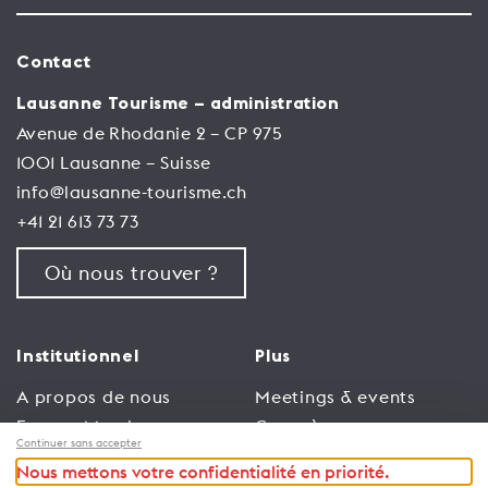
Contact
Lausanne Tourisme – administration
Avenue de Rhodanie 2 – CP 975
1001 Lausanne – Suisse
info@lausanne-tourisme.ch
+41 21 613 73 73
Où nous trouver ?
Institutionnel
Plus
A propos de nous
Meetings & events
Espace Membres
Congrès
Continuer sans accepter
Emploi
Trade
Nous mettons votre confidentialité en priorité.
Conditions générales
Espace Médias