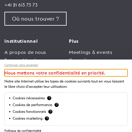
+41 21 613 73 73
Où nous trouver ?
Institutionnel
Plus
A propos de nous
Meetings & events
Espace Membres
Congrès
Continuer sans accepter
Emploi
Trade
Nous mettons votre confidentialité en priorité.
Conditions générales
Espace Médias
Notre site Internet utilise les types de cookies suivants tout en vous laissant
d’utilisation
Annonceurs
le libre choix d'accepter leur utilisation:
Politique de
Brochures et guides
Cookies nécessaires
?
confidentialité
Cookies de performance
?
Cookies fonctionnels
?
Cookies marketing
?
Politique de confidentialité