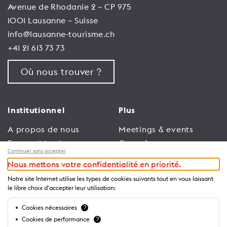
Avenue de Rhodanie 2 – CP 975
1001 Lausanne – Suisse
info@lausanne-tourisme.ch
+41 21 613 73 73
Où nous trouver ?
Institutionnel
Plus
A propos de nous
Meetings & events
Espace Membres
Congrès
Continuer sans accepter
Emploi
Trade
Nous mettons votre confidentialité en priorité.
Conditions générales
Espace Médias
Notre site Internet utilise les types de cookies suivants tout en vous laissant
d’utilisation
Annonceurs
le libre choix d'accepter leur utilisation:
Politique de
Brochures et guides
Cookies nécessaires
?
confidentialité
Cookies de performance
?