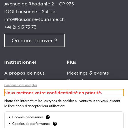
Avenue de Rhodanie 2 – CP 975
1001 Lausanne – Suisse
info@lausanne-tourisme.ch
+41 21 613 73 73
Où nous trouver ?
Institutionnel
Plus
A propos de nous
Meetings & events
Espace Membres
Congrès
Continuer sans accepter
Emploi
Trade
Nous mettons votre confidentialité en priorité.
Conditions générales
Espace Médias
Notre site Internet utilise les types de cookies suivants tout en vous laissant
d’utilisation
Annonceurs
le libre choix d'accepter leur utilisation:
Politique de
Brochures et guides
Cookies nécessaires
?
confidentialité
Cookies de performance
?