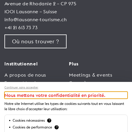
Avenue de Rhodanie 2 – CP 975
1001 Lausanne – Suisse
info@lausanne-tourisme.ch
+41 21 613 73 73
Où nous trouver ?
Institutionnel
Plus
A propos de nous
Meetings & events
Espace Membres
Congrès
Continuer sans accepter
Emploi
Trade
Nous mettons votre confidentialité en priorité.
Conditions générales
Espace Médias
Notre site Internet utilise les types de cookies suivants tout en vous laissant
d’utilisation
Annonceurs
le libre choix d'accepter leur utilisation:
Politique de
Brochures et guides
Cookies nécessaires
?
confidentialité
Cookies de performance
?