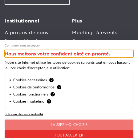
Institutionnel
Plus
A propos de nous
Meetings & events
Espace Membres
Congrès
Continuer sans accepter
Emploi
Trade
Nous mettons votre confidentialité en priorité.
Conditions générales
Espace Médias
Notre site Internet utilise les types de cookies suivants tout en vous laissant
d’utilisation
Annonceurs
le libre choix d'accepter leur utilisation:
Politique de
Brochures et guides
Cookies nécessaires
?
confidentialité
Cookies de performance
?
Cookies fonctionnels
?
Cookies marketing
?
Politique de confidentialité
LAISSEZ-MOI CHOISIR
TOUT ACCEPTER