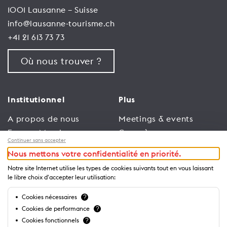
1001 Lausanne – Suisse
info@lausanne-tourisme.ch
+41 21 613 73 73
Où nous trouver ?
Institutionnel
Plus
A propos de nous
Meetings & events
Espace Membres
Congrès
Continuer sans accepter
Emploi
Trade
Nous mettons votre confidentialité en priorité.
Conditions générales
Espace Médias
Notre site Internet utilise les types de cookies suivants tout en vous laissant
d’utilisation
Annonceurs
le libre choix d'accepter leur utilisation:
Politique de
Brochures et guides
Cookies nécessaires
?
confidentialité
Cookies de performance
?
Cookies fonctionnels
?