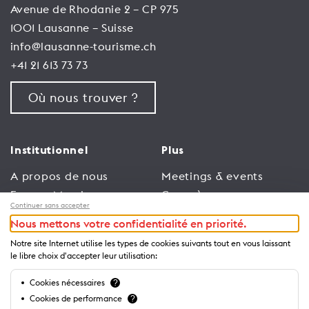
Avenue de Rhodanie 2 – CP 975
1001 Lausanne – Suisse
info@lausanne-tourisme.ch
+41 21 613 73 73
Où nous trouver ?
Institutionnel
Plus
A propos de nous
Meetings & events
Espace Membres
Congrès
Continuer sans accepter
Emploi
Trade
Nous mettons votre confidentialité en priorité.
Conditions générales
Espace Médias
Notre site Internet utilise les types de cookies suivants tout en vous laissant
d’utilisation
Annonceurs
le libre choix d'accepter leur utilisation:
Politique de
Brochures et guides
Cookies nécessaires
?
confidentialité
Cookies de performance
?